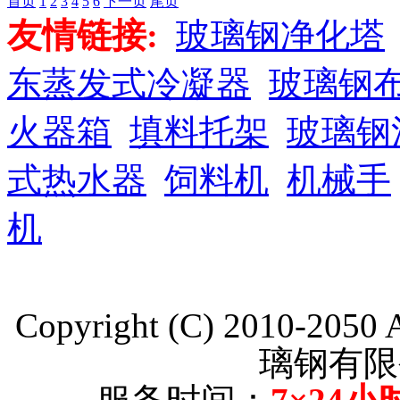
首页
1
2
3
4
5
6
下一页
尾页
友情链接:
玻璃钢净化塔
东蒸发式冷凝器
玻璃钢
火器箱
填料托架
玻璃钢
式热水器
饲料机
机械手
机
Copyright (C) 2010-205
璃钢有限