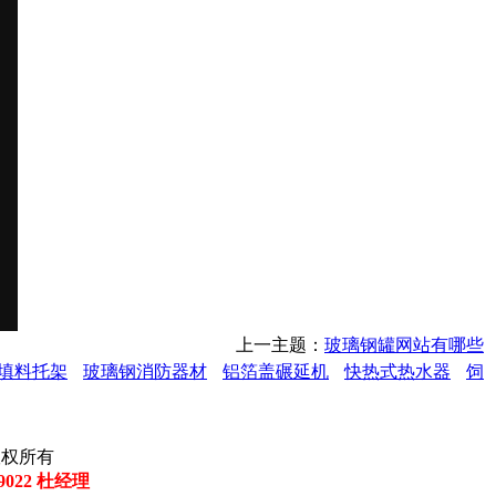
上一主题：
玻璃钢罐网站有哪些
填料托架
玻璃钢消防器材
铝箔盖碾延机
快热式热水器
饲
司 版权所有
29022 杜经理