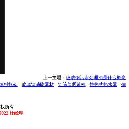
上一主题：
玻璃钢污水处理池是什么概念
填料托架
玻璃钢消防器材
铝箔盖碾延机
快热式热水器
饲
司 版权所有
29022 杜经理