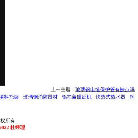
上一主题：
玻璃钢电缆保护管有缺点吗
填料托架
玻璃钢消防器材
铝箔盖碾延机
快热式热水器
饲
司 版权所有
29022 杜经理